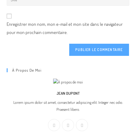
électronique
l'URL
d'utilisateur
pour
de
pour
commenter
votre
commenter
Enregistrer mon nom, mon e-mail et mon site dans le navigateur
site
pour mon prochain commentaire.
(facultatif)
À Propos De Moi
JEAN DUPONT
Lorem ipsum dolor sit amet, consectetur adipiscing elit. Integer nec odio.
Praesent libero.