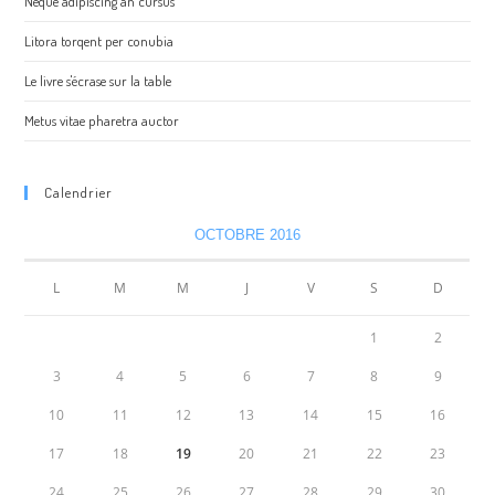
Neque adipiscing an cursus
Litora torqent per conubia
Le livre s'écrase sur la table
Metus vitae pharetra auctor
Calendrier
OCTOBRE 2016
L
M
M
J
V
S
D
1
2
3
4
5
6
7
8
9
10
11
12
13
14
15
16
17
18
19
20
21
22
23
24
25
26
27
28
29
30