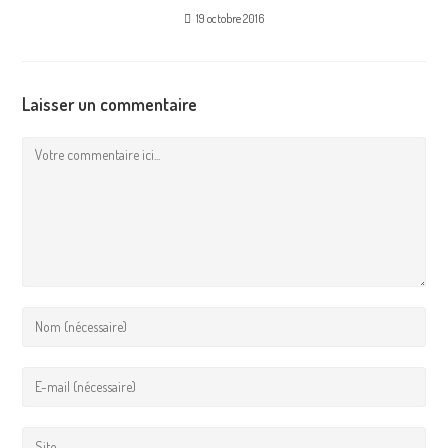
19 octobre 2016
Laisser un commentaire
Commentaire
Entrez
votre
nom
Saisissez
ou
votre
votre
adresse
Saisir
nom