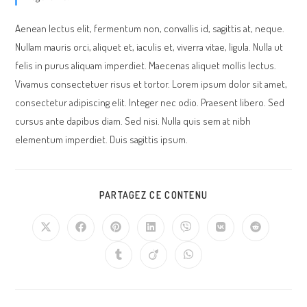
Aenean lectus elit, fermentum non, convallis id, sagittis at, neque.
Nullam mauris orci, aliquet et, iaculis et, viverra vitae, ligula. Nulla ut
felis in purus aliquam imperdiet. Maecenas aliquet mollis lectus.
Vivamus consectetuer risus et tortor. Lorem ipsum dolor sit amet,
consectetur adipiscing elit. Integer nec odio. Praesent libero. Sed
cursus ante dapibus diam. Sed nisi. Nulla quis sem at nibh
elementum imperdiet. Duis sagittis ipsum.
PARTAGER
PARTAGEZ CE CONTENU
CE
CONTENU
Ouvrir
Ouvrir
Ouvrir
Ouvrir
Ouvrir
Ouvrir
Ouvrir
dans
dans
dans
dans
dans
dans
dans
une
une
une
une
une
une
une
Ouvrir
Ouvrir
Ouvrir
autre
autre
autre
autre
autre
autre
autre
dans
dans
dans
fenêtre
fenêtre
fenêtre
fenêtre
fenêtre
fenêtre
fenêtre
une
une
une
autre
autre
autre
fenêtre
fenêtre
fenêtre