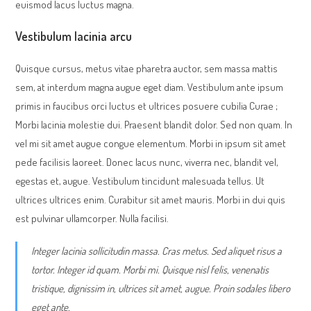
euismod lacus luctus magna.
Vestibulum lacinia arcu
Quisque cursus, metus vitae pharetra auctor, sem massa mattis
sem, at interdum magna augue eget diam. Vestibulum ante ipsum
primis in faucibus orci luctus et ultrices posuere cubilia Curae ;
Morbi lacinia molestie dui. Praesent blandit dolor. Sed non quam. In
vel mi sit amet augue congue elementum. Morbi in ipsum sit amet
pede facilisis laoreet. Donec lacus nunc, viverra nec, blandit vel,
egestas et, augue. Vestibulum tincidunt malesuada tellus. Ut
ultrices ultrices enim. Curabitur sit amet mauris. Morbi in dui quis
est pulvinar ullamcorper. Nulla facilisi.
Integer lacinia sollicitudin massa. Cras metus. Sed aliquet risus a
tortor. Integer id quam. Morbi mi. Quisque nisl felis, venenatis
tristique, dignissim in, ultrices sit amet, augue. Proin sodales libero
eget ante.