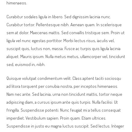
himenaeos.
Curabitur sodales ligula in libero. Sed dignissim lacinia nunc.
Curabitur tortor. Pellentesque nibh. Aenean quam. In scelerisque
sem at dolor. Maecenas mattis. Sed convallis tristique sem. Proin ut
ligula vel nunc egestas porttitor. Morbi lectus risus, iaculis vel,
suscipit quis, luctus non, massa. Fusce ac turpis quis ligula lacinia
aliquet. Mauris ipsum. Nulla metus metus, ullamcorper vel, tincidunt
sed, euismod in, nibh.
Quisque volutpat condimentum velit. Class aptent taciti sociosqu
ad litora torquent per conubia nostra, per inceptos himenaeos.
Nam nec ante. Sed lacinia, urna non tincidunt mattis, tortor neque
adipiscing diam, a cursus ipsum ante quis turpis. Nulla facilisi. Ut
fringilla. Suspendisse potenti. Nunc feugiat mi a tellus consequat
imperdiet. Vestibulum sapien. Proin quam. Etiam ultrices.
Suspendisse in justo eu magna luctus suscipit. Sed lectus. Integer