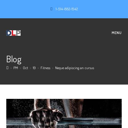
Skip
1-514-882-1542
to
content
MENU
Blog
>
PM
>
Oct
>
19
>
Fitness
>
Neque adipiscing an cursus