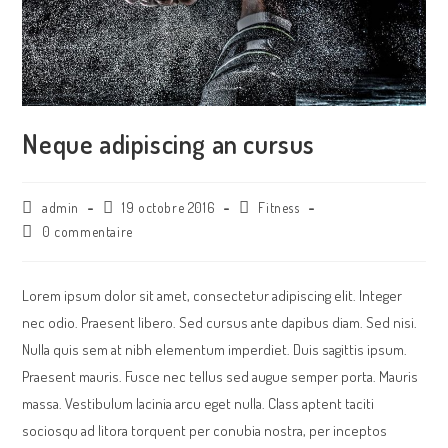
Neque adipiscing an cursus
Auteur/autrice
Publication
Catégorie
admin
19 octobre 2016
Fitness
de
publiée
de
Commentaires
0 commentaire
la
:
poste
de
publication
:
la
:
publication
Lorem ipsum dolor sit amet, consectetur adipiscing elit. Integer
:
nec odio. Praesent libero. Sed cursus ante dapibus diam. Sed nisi.
Nulla quis sem at nibh elementum imperdiet. Duis sagittis ipsum.
Praesent mauris. Fusce nec tellus sed augue semper porta. Mauris
massa. Vestibulum lacinia arcu eget nulla. Class aptent taciti
sociosqu ad litora torquent per conubia nostra, per inceptos